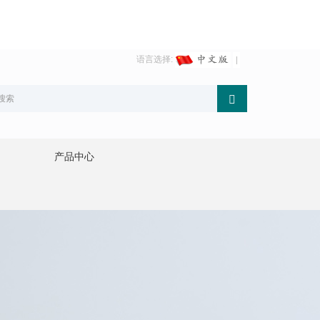
语言选择:
产品中心