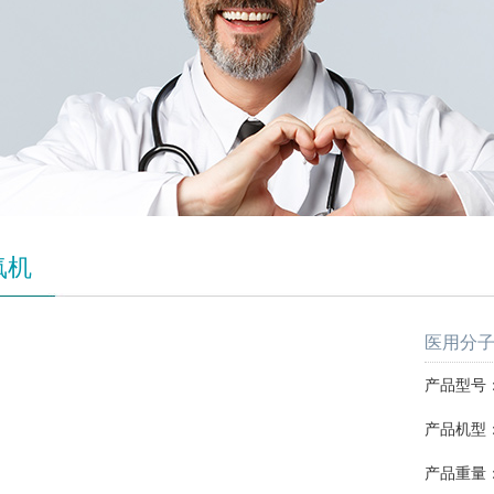
氧机
医用分子筛
产品型号：S
产品机型：
产品重量：1