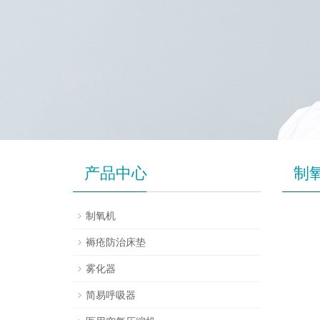
产品中心
制
制氧机
褥疮防治床垫
雾化器
简易呼吸器