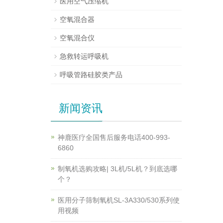
医用空气压缩机
空氧混合器
空氧混合仪
急救转运呼吸机
呼吸管路硅胶类产品
新闻资讯
神鹿医疗全国售后服务电话400-993-
6860
制氧机选购攻略| 3L机/5L机？到底选哪
个？
医用分子筛制氧机SL-3A330/530系列使
用视频