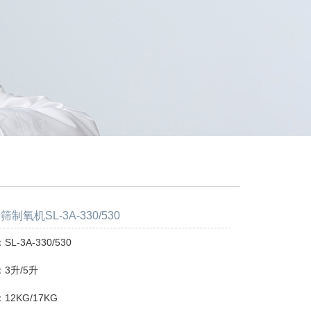
制氧机SL-3A-330/530
L-3A-330/530
3升/5升
2KG/17KG