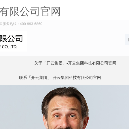
技有限公司官网
热线：400-993-6860
关于「开云集团」-开云集团科技有限公司官网
联系「开云集团」-开云集团科技有限公司官网