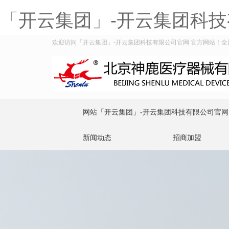
「开云集团」-开云集团科
欢迎访问「开云集团」-开云集团科技有限公司官网 官方网站！全国服务
网站「开云集团」-开云集团科技有限公司官网
新闻动态
招商加盟