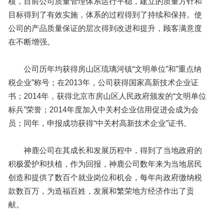
核，目前公司质量管理体系运行平稳，建立的质量方针和
目标得到了有效实施，体系的过程得到了持续和保持。使
公司的产品质量保证的层次得到改进和提升，顾客满意度
在不断增强。
公司历年均获得房山区琉璃河镇“文明单位”和”重点纳
税企业”称号；在2013年，公司获得国家高新技术企业证
书；2014年，获得北京市房山区人民政府颁发的“文明单位
标兵”荣誉；2014年度加入中关村企业信用促进会成为会
员；同年，申报成功获得“中关村高新技术企业”证书。
神鹿公司在其成长和发展历程中，得到了当地政府的
积极爱护和扶植，作为回报，神鹿公司数年来为当地居民
创造和提供了数百个就业岗位和机会，每年向政府缴纳税
款数百万，为造福百姓，发展和繁荣地方经济作出了贡
献。