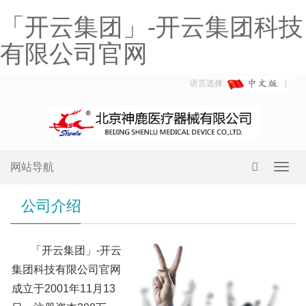
「开云集团」-开云集团科技
有限公司官网
语言选择:
网站导航
Toggl
navig
公司介绍
「开云集团」-开云
集团科技有限公司官网
成立于2001年11月13