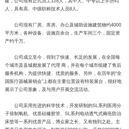
建，公司现有正式员工128人，其中大、中专以上学历41
人，具有高、中级职称技术人员8人。
公司现有厂房、库房、办公及辅助设施建筑物约4000
平方米，各种设备、设施百余台，生产车间三个，固定资
产约千万。
公司成立至今，得到了快速、长足的发展，在全国每
个城市及县城都发展了代理 商，并在每个城市组建了售后
服务机构，为提供快捷、优质的服务。另外，在历年的“全
国医疗器械展销会”上都在主要位置设有特装展台，很好地
展示了公司形象，及与用户开展交流活动。
公司采用先进的科学技术，开发研制的SL系列医用分
子筛制氧机、优质硅橡胶管、SL系列电动透气式褥疮防治
床垫等一系列优质产品，博众家之长、又有独到之处。主