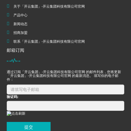
关于「开云集团」-开云集团科技有限公司官网
产品中心
新闻动态
招商加盟
联系「开云集团」-开云集团科技有限公司官网
邮箱订阅
通过订阅「开云集团」-开云集团科技有限公司官网 的邮件列表，您将更新
「开云集团」-开云集团科技有限公司官网 的最新消息。 填写你的电子邮
件：
验证码:
提交