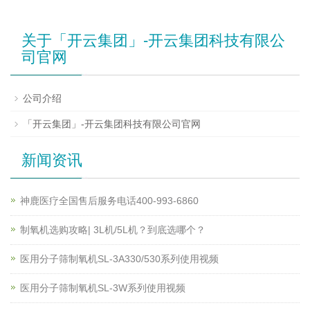
关于「开云集团」-开云集团科技有限公
司官网
公司介绍
「开云集团」-开云集团科技有限公司官网
新闻资讯
神鹿医疗全国售后服务电话400-993-6860
制氧机选购攻略| 3L机/5L机？到底选哪个？
医用分子筛制氧机SL-3A330/530系列使用视频
医用分子筛制氧机SL-3W系列使用视频