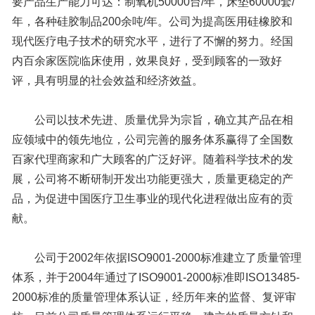
要产品生产能力可达：制氧机50000台/年，床垫60000套/
年，各种硅胶制品200余吨/年。公司为提高医用硅橡胶和
现代医疗电子技术的研究水平，进行了不懈的努力。经国
内百余家医院临床使用，效果良好，受到顾客的一致好
评，具有明显的社会效益和经济效益。
公司以技术先进、质量优异为宗旨，确立其产品在相
应领域中的领先地位，公司完善的服务体系赢得了全国数
百家代理商家和广大顾客的广泛好评。随着科学技术的发
展，公司将不断研制开发出功能更强大，质量更稳定的产
品，为促进中国医疗卫生事业的现代化进程做出应有的贡
献。
公司于2002年依据ISO9001-2000标准建立了质量管理
体系，并于2004年通过了ISO9001-2000标准即ISO13485-
2000标准的质量管理体系认证，经历年来的监督、复评审