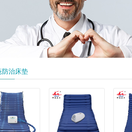
疮防治床垫