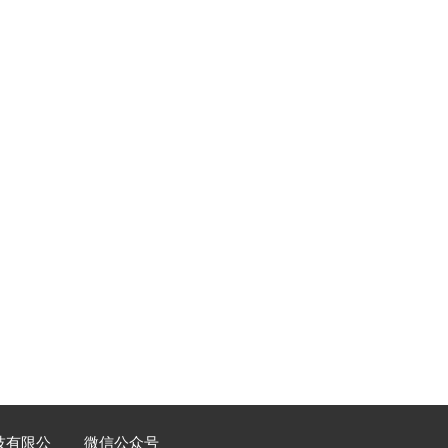
技有限公
微信公众号