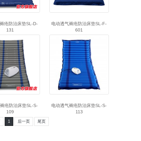
褥疮防治床垫SL-D-
电动透气褥疮防治床垫SL-F-
131
601
褥疮防治床垫SL-S-
电动透气褥疮防治床垫SL-S-
109
113
页
1
后一页
尾页