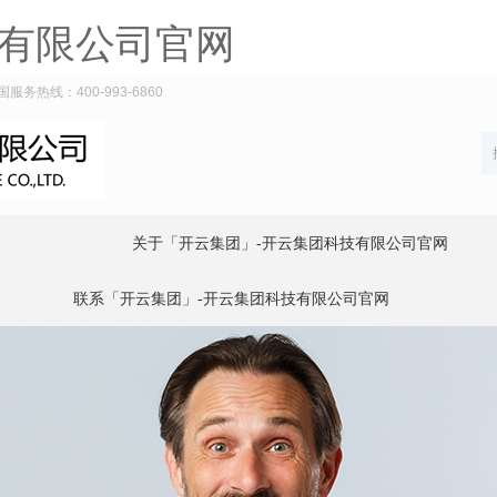
技有限公司官网
热线：400-993-6860
关于「开云集团」-开云集团科技有限公司官网
联系「开云集团」-开云集团科技有限公司官网