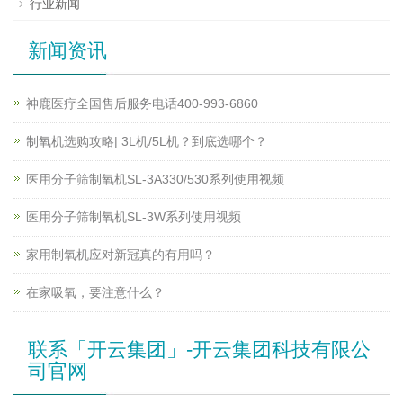
行业新闻
新闻资讯
神鹿医疗全国售后服务电话400-993-6860
制氧机选购攻略| 3L机/5L机？到底选哪个？
医用分子筛制氧机SL-3A330/530系列使用视频
医用分子筛制氧机SL-3W系列使用视频
家用制氧机应对新冠真的有用吗？
在家吸氧，要注意什么？
联系「开云集团」-开云集团科技有限公
司官网