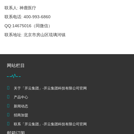
联系人: 神鹿医疗
联系电话: 400-993-6860
QQ:14675016（同微信）
联系地址: 北京市房山区琉璃河镇
网站栏目
关于「开云集团」-开云集团科技有限公司官网
产品中心
新闻动态
招商加盟
联系「开云集团」-开云集团科技有限公司官网
邮箱订阅