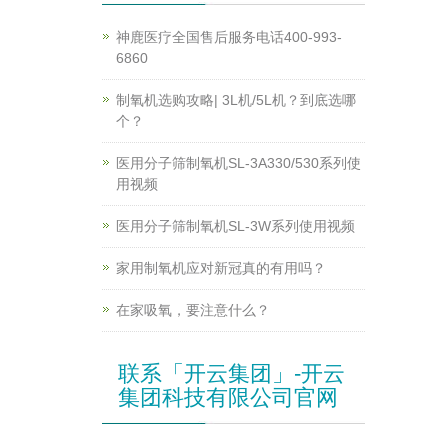
神鹿医疗全国售后服务电话400-993-
6860
制氧机选购攻略| 3L机/5L机？到底选哪
个？
医用分子筛制氧机SL-3A330/530系列使
用视频
医用分子筛制氧机SL-3W系列使用视频
家用制氧机应对新冠真的有用吗？
在家吸氧，要注意什么？
联系「开云集团」-开云
集团科技有限公司官网