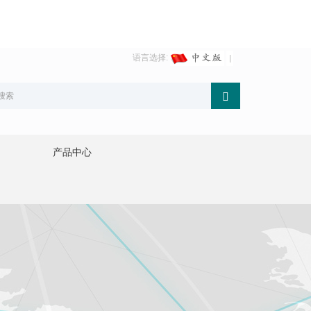
语言选择:
产品中心