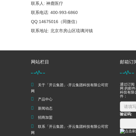
联系人: 神鹿医疗
联系电话: 400-993-6860
QQ:14675016（同微信）
联系地址: 北京市房山区琉璃河镇
网站栏目
邮箱订
通过订阅
关于「开云集团」-开云集团科技有限公司官
网 的邮
网
科技有限
件：
产品中心
新闻动态
验证码:
招商加盟
联系「开云集团」-开云集团科技有限公司官
网