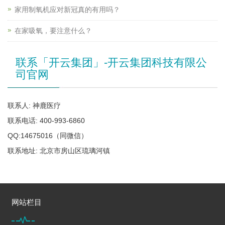
家用制氧机应对新冠真的有用吗？
在家吸氧，要注意什么？
联系「开云集团」-开云集团科技有限公
司官网
联系人: 神鹿医疗
联系电话: 400-993-6860
QQ:14675016（同微信）
联系地址: 北京市房山区琉璃河镇
网站栏目