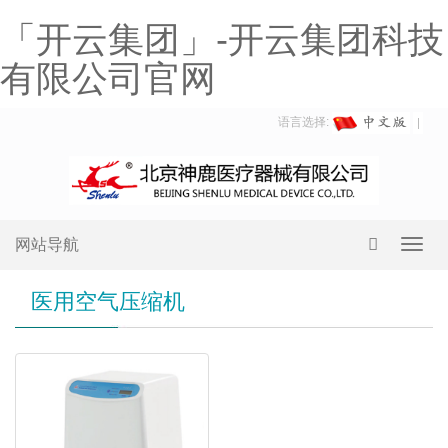
「开云集团」-开云集团科技
有限公司官网
语言选择:
网站导航
Toggl
navig
医用空气压缩机