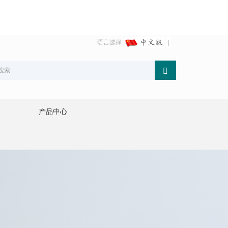
语言选择:
产品中心