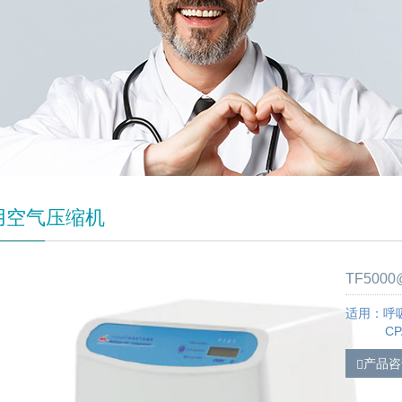
用空气压缩机
TF50
适用：呼
CPAP
产品咨