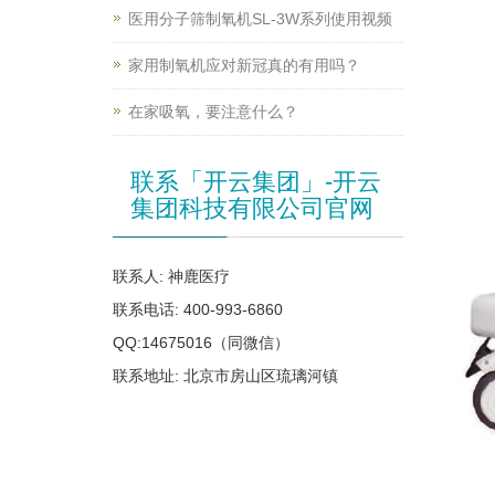
医用分子筛制氧机SL-3W系列使用视频
家用制氧机应对新冠真的有用吗？
在家吸氧，要注意什么？
联系「开云集团」-开云
集团科技有限公司官网
联系人: 神鹿医疗
联系电话: 400-993-6860
QQ:14675016（同微信）
联系地址: 北京市房山区琉璃河镇