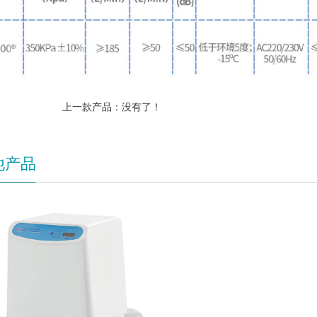
上一款产品：没有了！
他产品