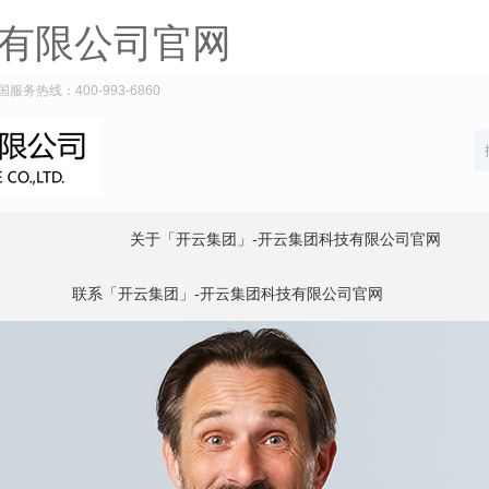
技有限公司官网
热线：400-993-6860
关于「开云集团」-开云集团科技有限公司官网
联系「开云集团」-开云集团科技有限公司官网