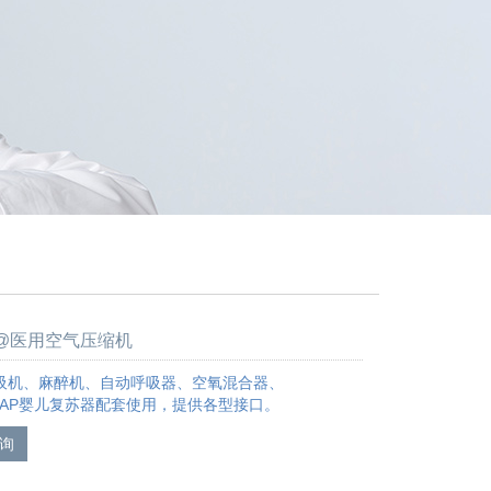
00@医用空气压缩机
吸机、麻醉机、自动呼吸器、空氧混合器、
婴儿复苏器配套使用，提供各型接口。
询