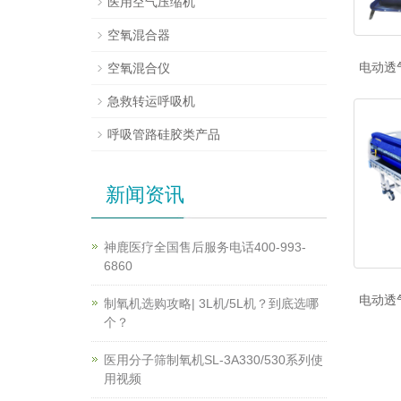
医用空气压缩机
空氧混合器
电动透气
空氧混合仪
急救转运呼吸机
呼吸管路硅胶类产品
新闻资讯
神鹿医疗全国售后服务电话400-993-
6860
电动透
制氧机选购攻略| 3L机/5L机？到底选哪
个？
医用分子筛制氧机SL-3A330/530系列使
用视频