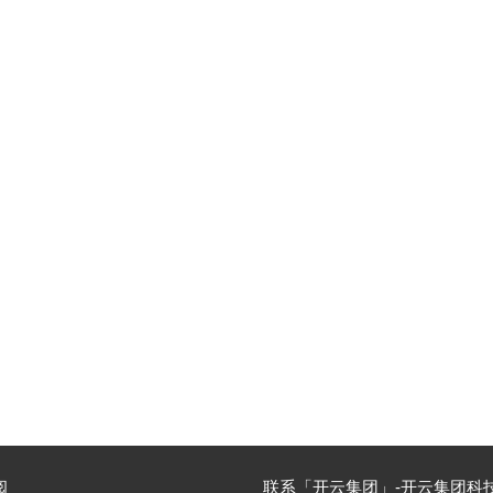
阅
联系「开云集团」-开云集团科