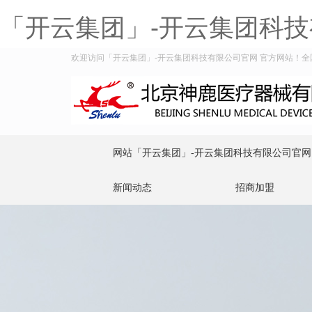
「开云集团」-开云集团科
欢迎访问「开云集团」-开云集团科技有限公司官网 官方网站！全国服务
网站「开云集团」-开云集团科技有限公司官网
新闻动态
招商加盟