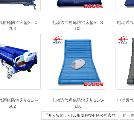
褥疮防治床垫SL-C-
电动透气褥疮防治床垫SL-S-
电动透气
203
108
气褥疮防治床垫SL-F-
电动透气褥疮防治床垫SL-S-
电动透气
602
106
「开云集团」-开云集团科技有限公司官网
前一