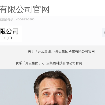
技有限公司官网
热线：400-993-6860
关于「开云集团」-开云集团科技有限公司官网
联系「开云集团」-开云集团科技有限公司官网