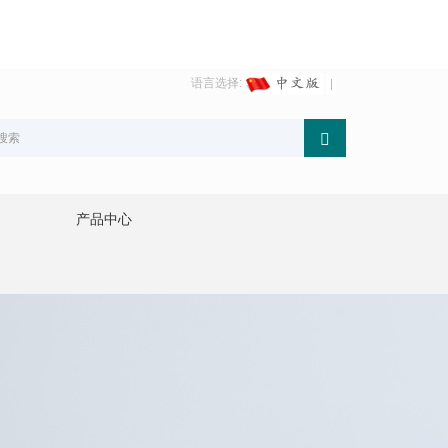
语言选择:
产品中心